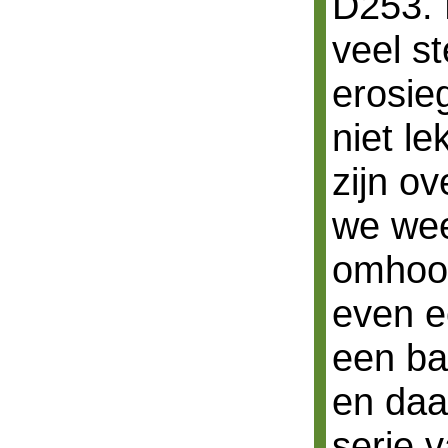
D253. 
veel s
erosie
niet l
zijn o
we wee
omhoo
even e
een ba
en daa
serie 