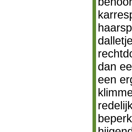
behoorl
karres
haarsp
dalletj
rechtd
dan ee
een erg
klimme
redelij
beperk
hijgen