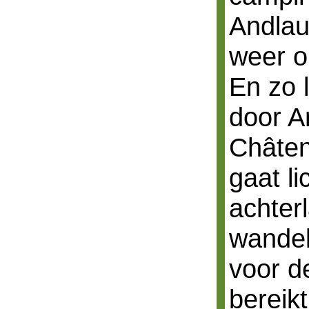
Andlau
weer op
En zo 
door A
Châten
gaat l
achter
wandel
voor d
bereik