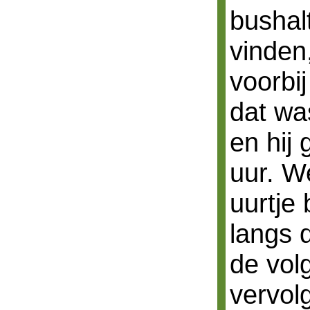
bushal
vinden
voorbij
dat wa
en hij 
uur. W
uurtje
langs 
de vol
vervolg