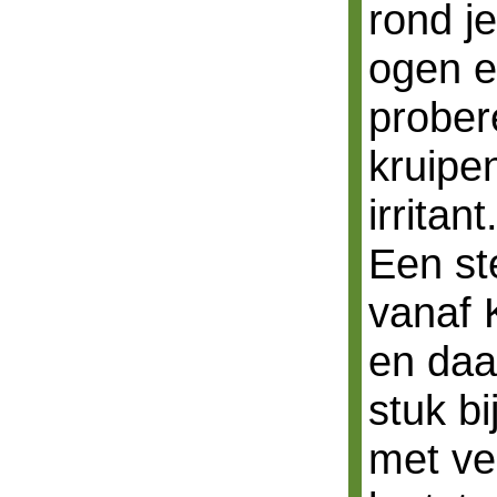
rond j
ogen e
probere
kruipen
irritant
Een ste
vanaf 
en daa
stuk b
met vee