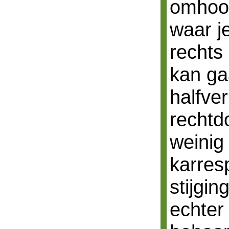
omhoog
waar je
rechts
kan gaa
halfve
rechtd
weinig
karres
stijgin
echter 