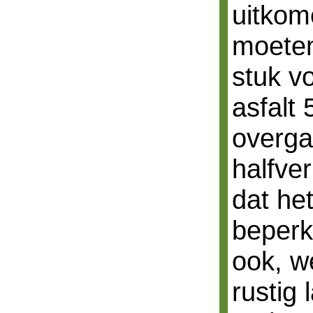
uitkom
moeten
stuk v
asfalt
overga
halfve
dat he
beperkt
ook, w
rustig 