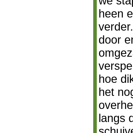
we sta
heen e
verder.
door e
omgez
verspe
hoe di
het no
overhe
langs d
schuiv