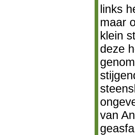
links h
maar o
klein s
deze h
genome
stijge
steens
ongeve
van An
geasfa