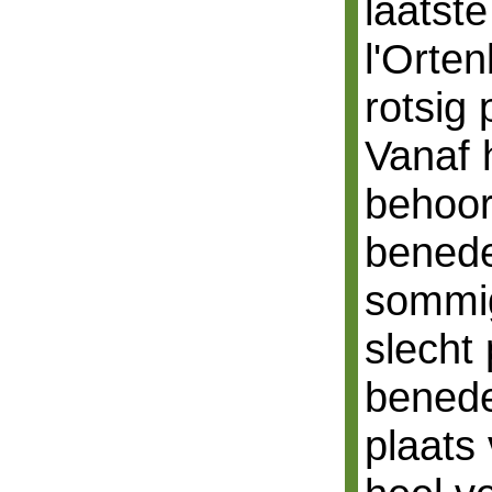
laatst
l'Orte
rotsig 
Vanaf 
behoorl
benede
sommig
slecht
benede
plaats