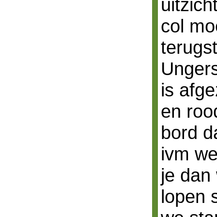
uitzich
col mo
terugs
Ungers
is afg
en rood
bord d
ivm w
je dan
lopen s