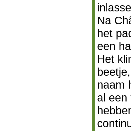
inlasse
Na Châ
het pad
een ha
Het kl
beetje
naam 
al een 
hebben 
contin