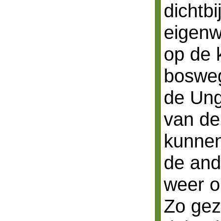
dichtbi
eigenwi
op de 
bosweg
de Ung
van de
kunnen
de and
weer o
Zo gez