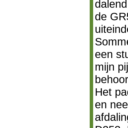
dalend
de GR
uiteind
Sommer
een st
mijn p
behoorl
Het pa
en nee
afdalin