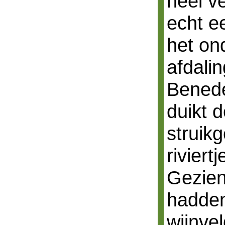
heel v
echt e
het on
afdalin
Bened
duikt 
struik
riviert
Gezien
hadden
wijnve