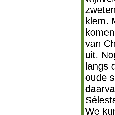
zweten
klem. M
komen 
van Ch
uit. No
langs 
oude s
daarva
Sélest
We kun