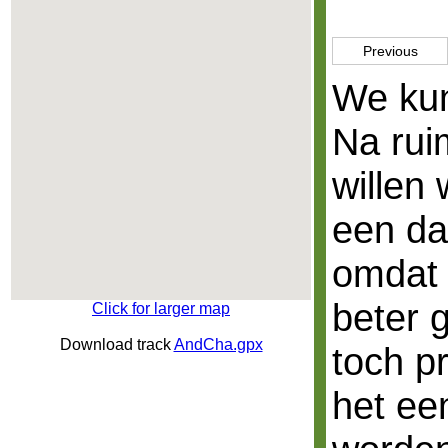
Previous
We kun
Na rui
willen 
een da
omdat 
beter 
Click for larger map
Download track
AndCha.gpx
toch p
het ee