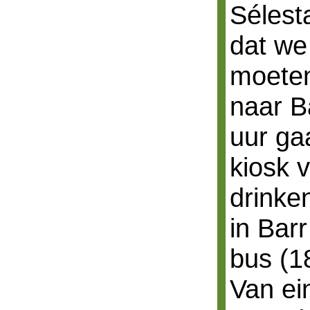
Sélest
dat we
moeten
naar B
uur ga
kiosk v
drinke
in Bar
bus (1
Van ei