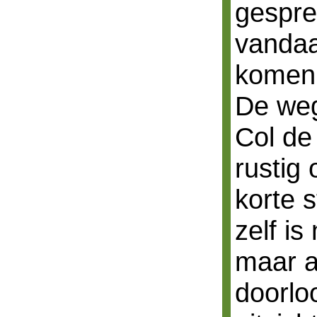
gespre
vandaa
komen
De weg
Col de
rustig
korte s
zelf is
maar a
doorloo