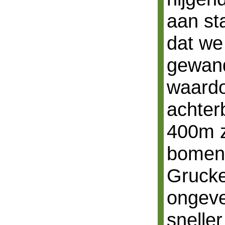
aan sta
dat we 
gewan
waardo
achterb
400m z
bomen 
Grucke
ongeve
snelle