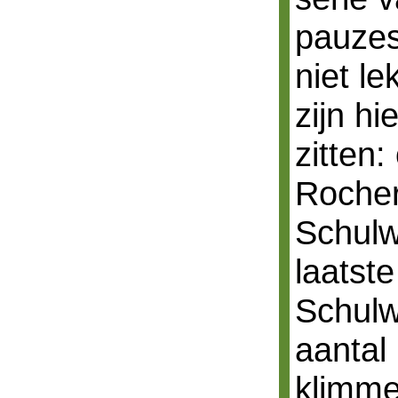
pauzes
niet le
zijn h
zitten:
Rocher
Schulw
laatst
Schulw
aantal 
klimme