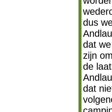
worden
wedero
dus we
Andlau
dat we 
zijn om
de laa
Andlau
dat nie
volgen
campin