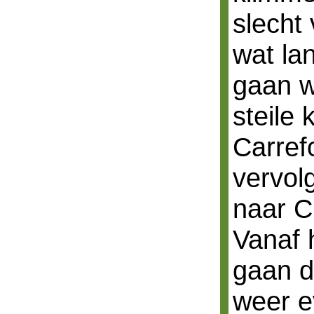
slecht
wat la
gaan w
steile
Carref
vervol
naar C
Vanaf 
gaan d
weer e