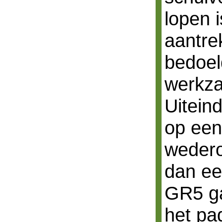
lopen i
aantre
bedoel
werkz
Uitein
op een
wedero
dan ee
GR5 ga
het pa