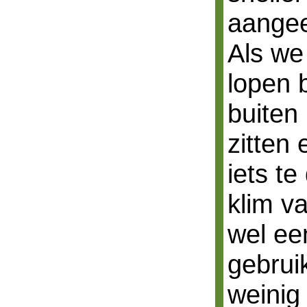
aangee
Als we
lopen b
buiten 
zitten 
iets te
klim v
wel ee
gebrui
weinig 