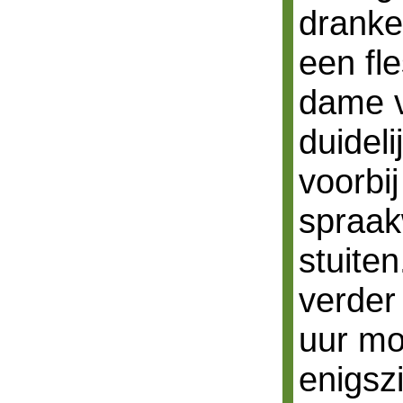
dranke
een fl
dame v
duideli
voorbi
spraakw
stuite
verder
uur mo
enigsz