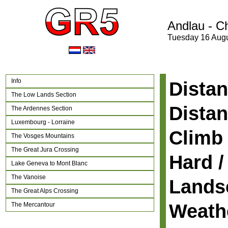
Andlau - C
Tuesday 16 Aug
Info
Distan
The Low Lands Section
Distan
The Ardennes Section
Luxembourg - Lorraine
Climb 
The Vosges Mountains
The Great Jura Crossing
Hard /
Lake Geneva to Mont Blanc
The Vanoise
Lands
The Great Alps Crossing
Weath
The Mercantour