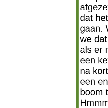
afgeze
dat he
gaan. 
we dat
als er
een ke
na kort
een en
boom t
Hmmm, 