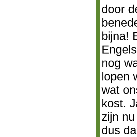
door d
benede
bijna! 
Engels
nog wa
lopen 
wat on
kost. 
zijn n
dus da