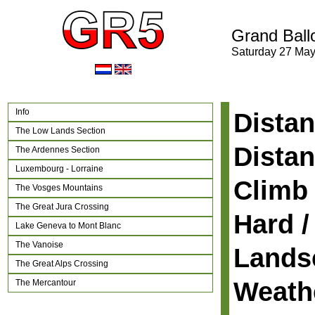
Grand Ball
Saturday 27 Ma
Info
Distan
The Low Lands Section
Distan
The Ardennes Section
Luxembourg - Lorraine
Climb 
The Vosges Mountains
The Great Jura Crossing
Hard /
Lake Geneva to Mont Blanc
The Vanoise
Lands
The Great Alps Crossing
Weath
The Mercantour