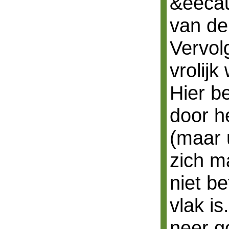
&eecau
van de 
Vervol
vrolijk
Hier b
door h
(maar u
zich m
niet b
vlak is
neer g