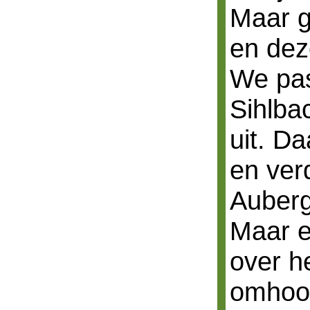
Maar g
en dez
We pas
Sihlba
uit. D
en ver
Auberg
Maar e
over h
omhoog