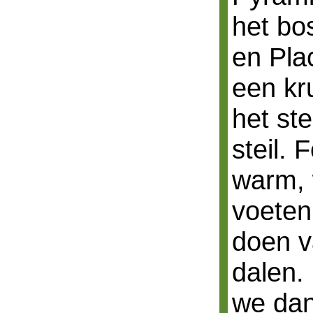
het bo
en Pla
een kr
het st
steil. 
warm, 
voeten
doen v
dalen. 
we dan