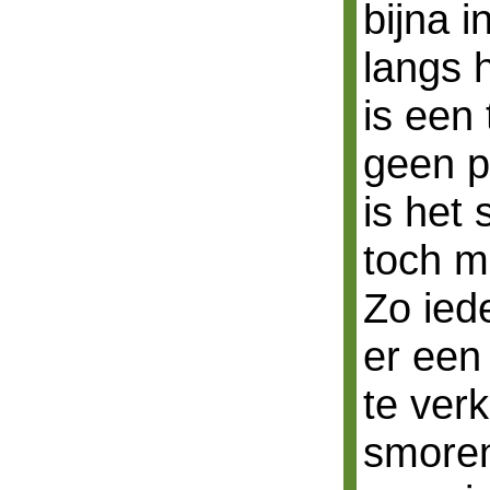
bijna 
langs 
is een 
geen p
is het
toch m
Zo ied
er een
te ver
smoren