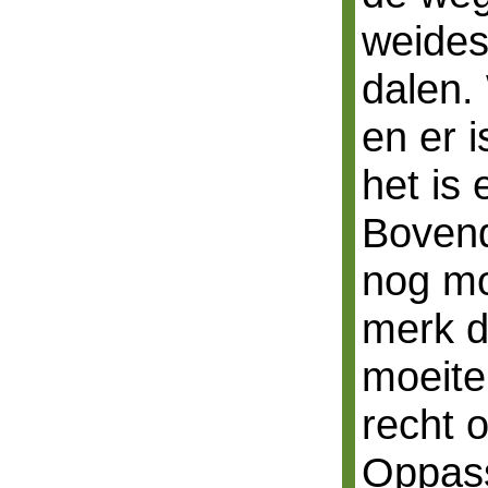
weides
dalen.
en er i
het is 
Bovend
nog mo
merk d
moeite
recht o
Oppas