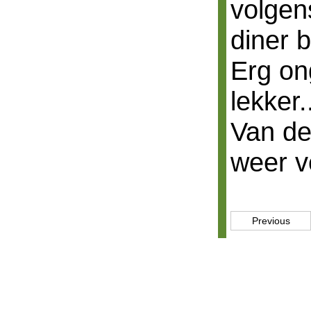
volgens
diner b
Erg on
lekker..
Van d
weer ve
Previous