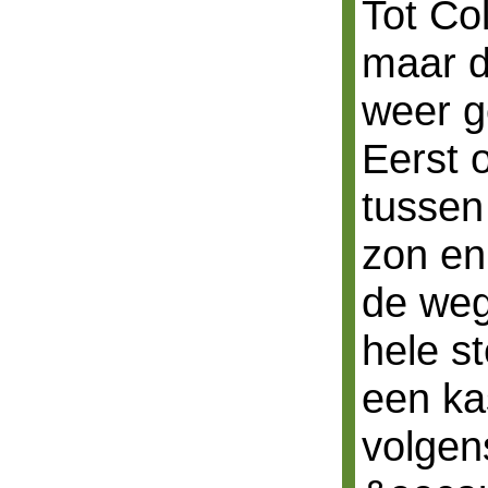
Tot Col
maar d
weer 
Eerst 
tussen
zon en
de weg
hele st
een ka
volgen