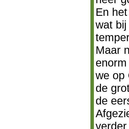
En het 
wat bij
tempera
Maar n
enorm 
we op C
de gro
de eer
Afgezi
verder