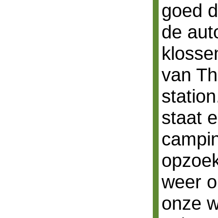
goed d
de aut
klosse
van Th
station
staat 
campin
opzoek
weer o
onze w