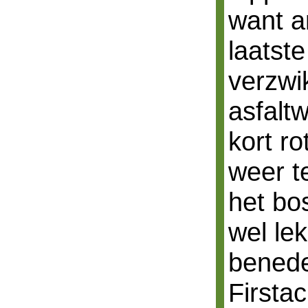
want a
laatst
verzwi
asfalt
kort r
weer t
het bos
wel lek
benede
Firsta