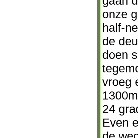
gaan d
onze g
half-n
de deu
doen s
tegemo
vroeg 
1300m 
24 gra
Even e
de weg