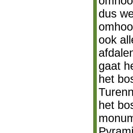
omhoog
dus we
omhoog
ook al
afdale
gaat h
het bo
Turenn
het bo
monum
Pyrami