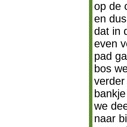
op de 
en dus
dat in
even v
pad ga
bos we
verder
bankje
we dee
naar b