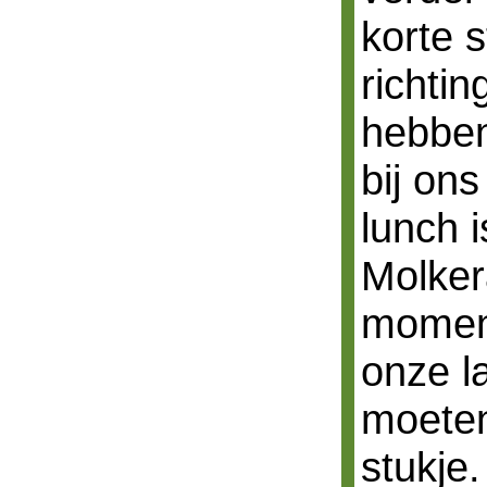
korte 
richti
hebben
bij on
lunch 
Molker
moment
onze l
moeten
stukje.