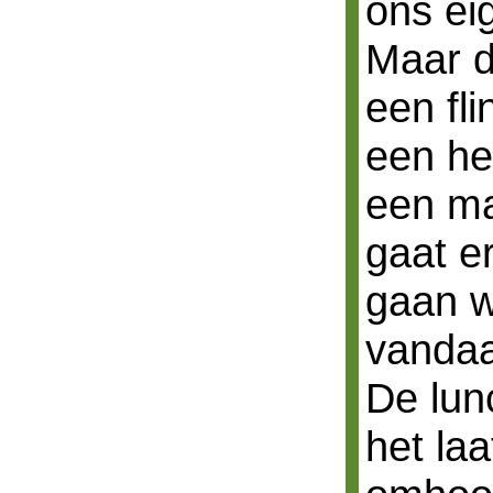
ons ei
Maar d
een fli
een he
een ma
gaat er
gaan w
vanda
De lun
het laa