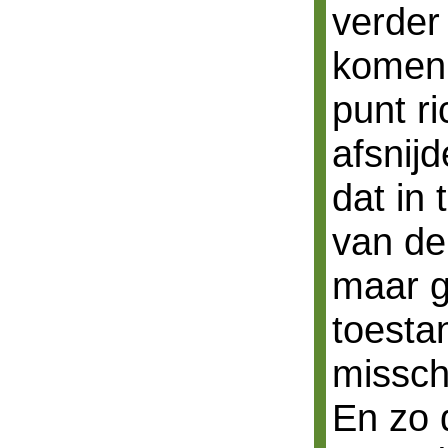
verder
komen 
punt r
afsnijd
dat in
van de
maar g
toesta
missch
En zo 