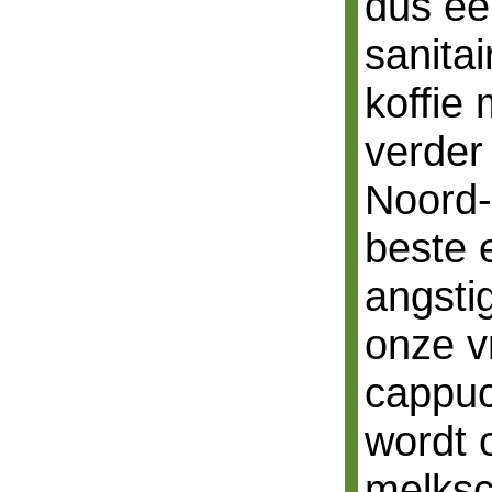
dus ee
sanita
koffie
verder 
Noord-F
beste 
angsti
onze v
cappuc
wordt 
melksc