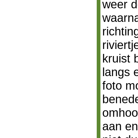
weer d
waarna
richtin
riviert
kruist
langs 
foto mo
benede
omhoog
aan en