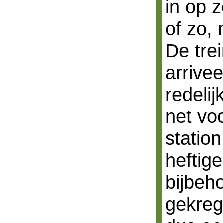
in op 
of zo,
De tre
arrive
redeli
net vo
statio
heftig
bijbeh
gekre