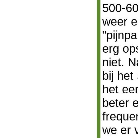
500-60
weer 
"pijnp
erg op
niet. 
bij he
het ee
beter 
frequen
we er 