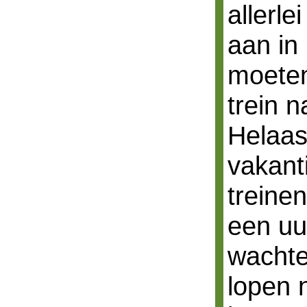
allerl
aan in
moeten
trein 
Helaas
vakant
treine
een uu
wachte
lopen 