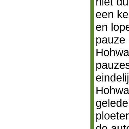
niet d
een ke
en lop
pauze 
Hohwal
pauzes
eindel
Hohwal
gelede
ploete
de aut