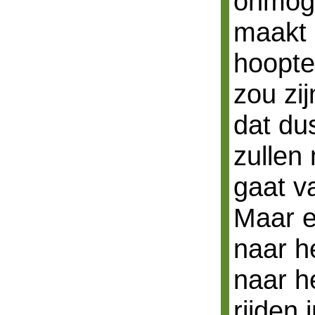
onmoge
maakt 
hoopten
zou zij
dat du
zullen
gaat v
Maar e
naar he
naar h
rijden