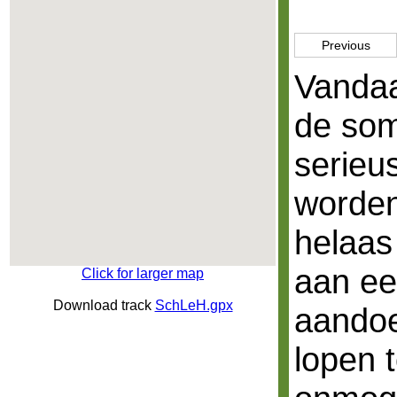
Previous
Vandaa
de som
serieu
worden 
helaas
aan een
Click for larger map
Download track
SchLeH.gpx
aandoe
lopen t