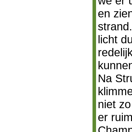
we er 
en zie
strand.
licht 
redelij
kunnen
Na Stru
klimme
niet zo
er rui
Champ