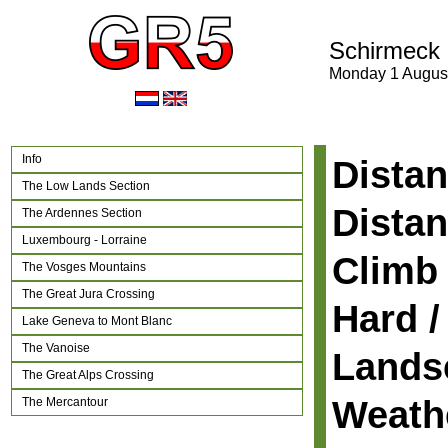
Schirmeck 
Monday 1 Augus
Info
Distan
The Low Lands Section
Distan
The Ardennes Section
Luxembourg - Lorraine
Climb 
The Vosges Mountains
The Great Jura Crossing
Hard /
Lake Geneva to Mont Blanc
The Vanoise
Lands
The Great Alps Crossing
Weath
The Mercantour