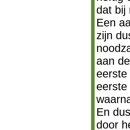
dat bij 
Een aa
zijn d
noodza
aan de
eerste 
eerste 
waarna
En dus
door h