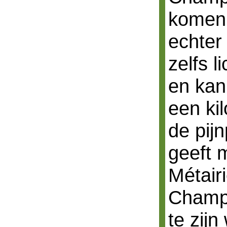
komen.
echter
zelfs 
en kan
een ki
de pij
geeft m
Métairi
Champ 
te zij