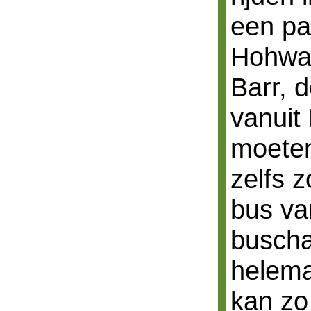
een pa
Hohwal
Barr, 
vanuit
moeten
zelfs z
bus va
buscha
helema
kan zo