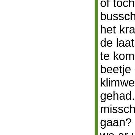
of toc
bussc
het kr
de laa
te kom
beetje
klimwe
gehad.
missch
gaan? 