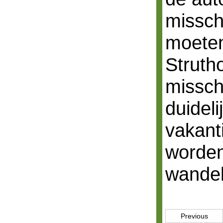
missch
moeten
Struth
missch
duideli
vakanti
worde
wandel
Previous