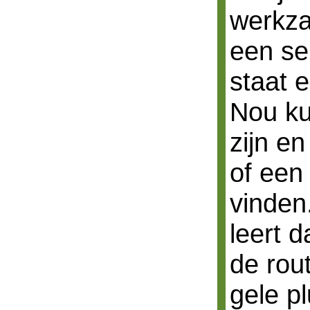
werkza
een se
staat 
Nou ku
zijn e
of een 
vinden
leert d
de rou
gele p