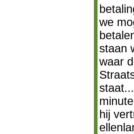
betali
we mo
betalen
staan 
waar d
Straats
staat.
minuten
hij ver
ellenl