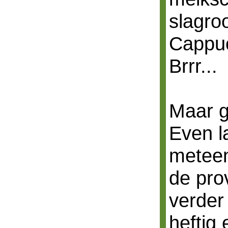
slagro
Cappuc
Brrr...
Maar g
Even l
meteen
de pro
verder
heftig 